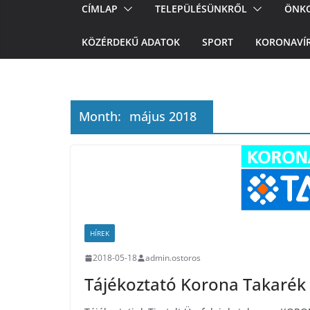
CÍMLAP
TELEPÜLÉSÜNKRŐL
ÖNK
KÖZÉRDEKŰ ADATOK
SPORT
KORONAVÍ
Month:
május 2018
HÍREK
2018-05-18
admin.ostoros
Tájékoztató Korona Takarék 