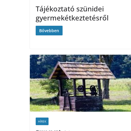
Tájékoztató szünidei
gyermekétkeztetésről
Bővebben
HÍREK