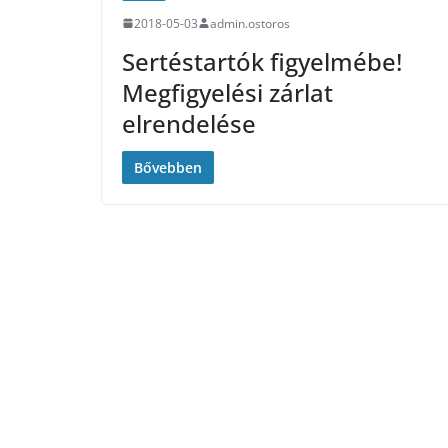
2018-05-03
admin.ostoros
Sertéstartók figyelmébe!
Megfigyelési zárlat
elrendelése
Bővebben