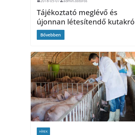
2018-05-07
admin.ostoros
Tájékoztató meglévő és
újonnan létesítendő kutakró
Bővebben
HÍREK