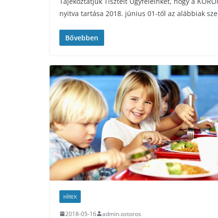
Tájékoztatjuk Tisztelt Ügyfeleinket, hogy a K
nyitva tartása 2018. június 01-től az alábbiak sze
Bővebben
HÍREK
2018-05-16
admin.ostoros