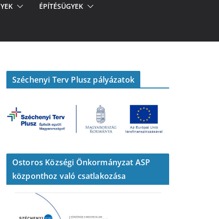
YEK
ÉPÍTÉSÜGYEK
Széchenyi Terv Plusz pályázatok
Ostoros Községi Önkormányzat ASP
központhoz való csatlakozása