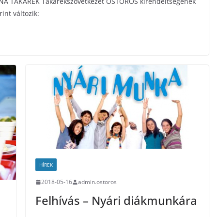
ORONA TAKARÉK Takarékszövetkezet OSTOROS kirendeltségének
rint változik:
HÍREK
2018-05-16
admin.ostoros
Felhívás – Nyári diákmunkára