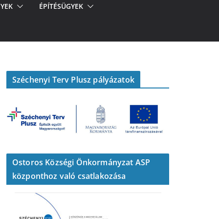
YEK
ÉPÍTÉSÜGYEK
Széchenyi Terv Plusz pályázatok
Ostoros Községi Önkormányzat ASP
központhoz való csatlakozása