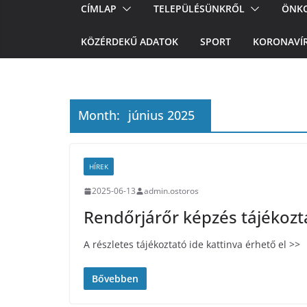
CÍMLAP
TELEPÜLÉSÜNKRŐL
ÖNK
KÖZÉRDEKŰ ADATOK
SPORT
KORONAVÍ
Month:
június 2025
HÍREK
2025-06-13
admin.ostoros
Rendőrjárőr képzés tájékozt
A részletes tájékoztató ide kattinva érhető el >>
Bővebben