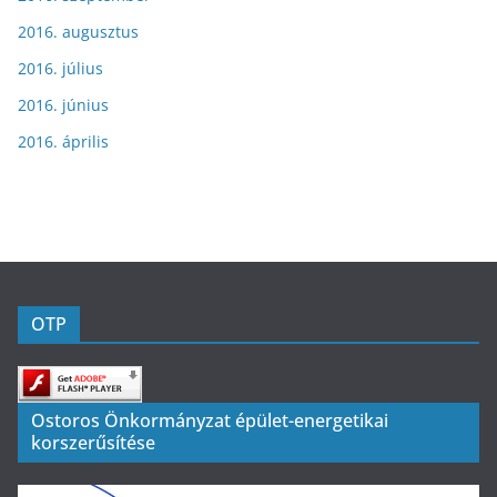
2016. augusztus
2016. július
2016. június
2016. április
OTP
Ostoros Önkormányzat épület-energetikai
korszerűsítése