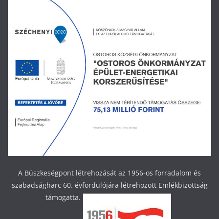
A Büszkeségpont létrehozását az 1956-os forradalom és
szabadságharc 60. évfordulójára létrehozott Emlékbizottság
támogatta.