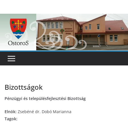
Skip
to
content
Bizottságok
Pénzügyi és településfejlesztési Bizottság
Elnök:
Zsebéné dr. Dobó Marianna
Tagok: