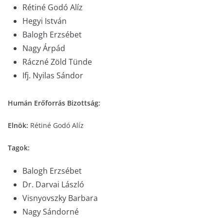
Rétiné Godó Alíz
Hegyi István
Balogh Erzsébet
Nagy Árpád
Ráczné Zöld Tünde
Ifj. Nyilas Sándor
Humán Erőforrás Bizottság:
Elnök:
Rétiné Godó Alíz
Tagok:
Balogh Erzsébet
Dr. Darvai László
Visnyovszky Barbara
Nagy Sándorné