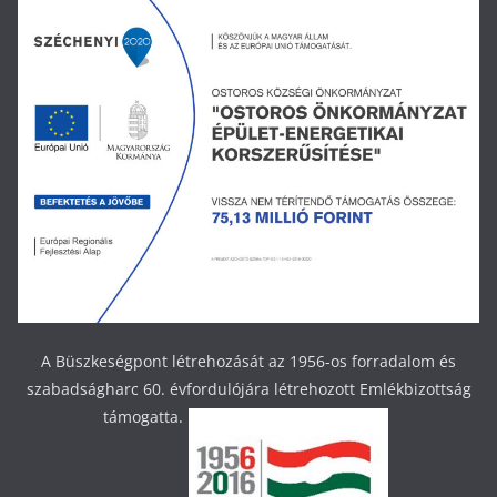
A Büszkeségpont létrehozását az 1956-os forradalom és
szabadságharc 60. évfordulójára létrehozott Emlékbizottság
támogatta.