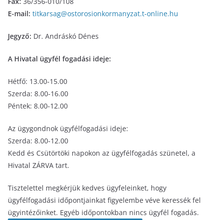
Fax:
36/356-010/108
E-mail:
titkarsag@
ostorosionkormanyzat.t-online.
hu
Jegyző:
Dr. Andráskó Dénes
A Hivatal ügyfél fogadási ideje:
Hétfő: 13.00-15.00
Szerda: 8.00-16.00
Péntek: 8.00-12.00
Az ügygondnok ügyfélfogadási ideje:
Szerda: 8.00-12.00
Kedd és Csütörtöki napokon az ügyfélfogadás szünetel, a
Hivatal ZÁRVA tart.
Tisztelettel megkérjük kedves ügyfeleinket, hogy
ügyfélfogadási időpontjainkat figyelembe véve keressék fel
ügyintézőinket. Egyéb időpontokban nincs ügyfél fogadás.