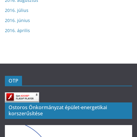
2016. augusztus
2016. július
2016. június
2016. április
OTP
Ostoros Önkormányzat épület-energetikai
korszerűsítése