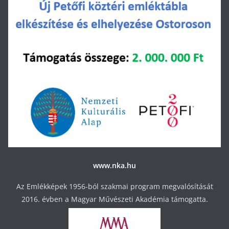
www.nka.hu
Az Emlékképek 1956-ból szakmai program megvalósítását
2016. évben a Magyar Művészeti Akadémia támogatta.