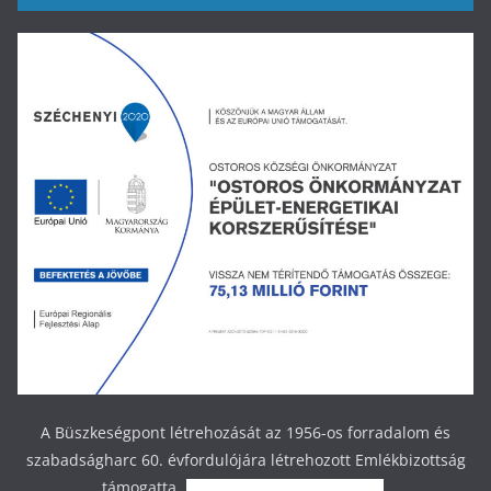
A Büszkeségpont létrehozását az 1956-os forradalom és
szabadságharc 60. évfordulójára létrehozott Emlékbizottság
támogatta.