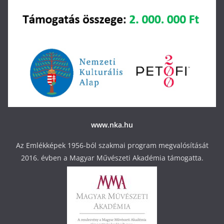
www.nka.hu
Az Emlékképek 1956-ból szakmai program megvalósítását
2016. évben a Magyar Művészeti Akadémia támogatta.