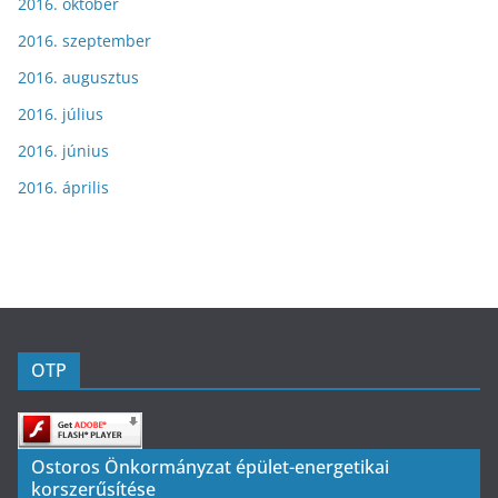
2016. október
2016. szeptember
2016. augusztus
2016. július
2016. június
2016. április
OTP
Ostoros Önkormányzat épület-energetikai
korszerűsítése