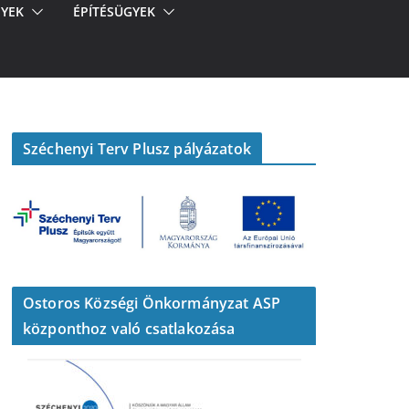
YEK
ÉPÍTÉSÜGYEK
Széchenyi Terv Plusz pályázatok
Ostoros Községi Önkormányzat ASP
központhoz való csatlakozása