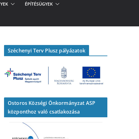
YEK
ÉPÍTÉSÜGYEK
Széchenyi Terv Plusz pályázatok
Ostoros Községi Önkormányzat ASP
központhoz való csatlakozása