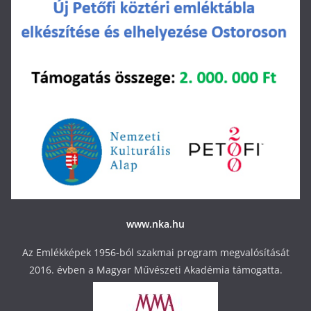
www.nka.hu
Az Emlékképek 1956-ból szakmai program megvalósítását
2016. évben a Magyar Művészeti Akadémia támogatta.