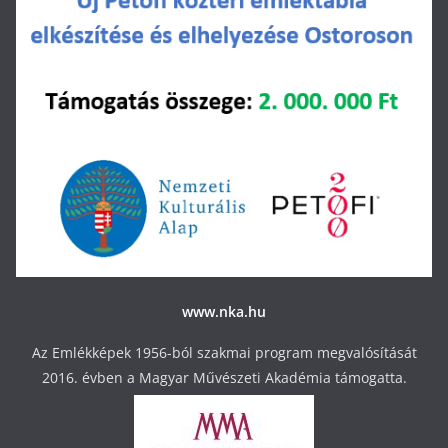
www.nka.hu
Az Emlékképek 1956-ból szakmai program megvalósítását
2016. évben a Magyar Művészeti Akadémia támogatta.