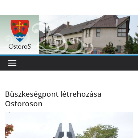
Skip
to
content
Büszkeségpont létrehozása
Ostoroson