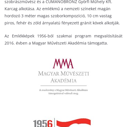
szobrászművész és a CUMANOBRONZ Györfi Műhely Kft.
Karcag alkotása. Az emlékmű a nemzeti színeket magán
hordozó 3 méter magas szoborkompozíció, 10 cm vastag
piros, fehér és zöld árnyalatú fényezett gránit kövek alkotják.
Az Emlékképek 1956-ból szakmai program megvalósítását
2016. évben a Magyar Művészeti Akadémia támogatta.