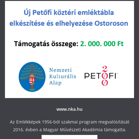
www.nka.hu
Az Emlékképek 1956-ból szakmai program megvalósítását
2016. évben a Magyar Művészeti Akadémia támogatta.