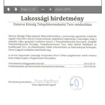
Page
1
/
18
Zoom
100%