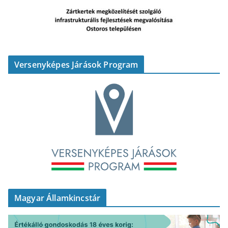
Versenyképes Járások Program
Magyar Államkincstár