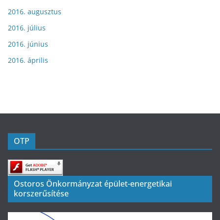
2016. augusztus
2016. július
2016. június
2016. április
OTP
Ostoros Önkormányzat épület-energetikai
korszerűsítése