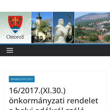
Skip
to
content
RENDELETEK 2017
16/2017.(XI.30.)
önkormányzati rendelet