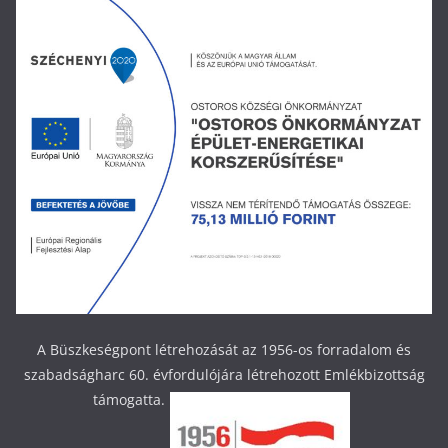
A Büszkeségpont létrehozását az 1956-os forradalom és
szabadságharc 60. évfordulójára létrehozott Emlékbizottság
támogatta.