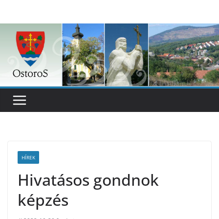
Skip
to
content
HÍREK
Hivatásos gondnok
képzés