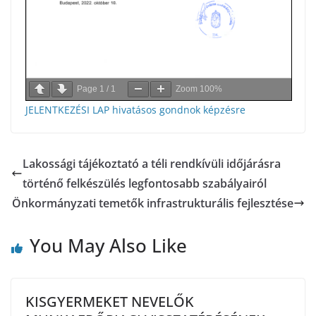
Page
1
/
1
Zoom
100%
JELENTKEZÉSI LAP hivatásos gondnok képzésre
Lakossági tájékoztató a téli rendkívüli időjárásra
történő felkészülés legfontosabb szabályairól
Önkormányzati temetők infrastrukturális fejlesztése
You May Also Like
KISGYERMEKET NEVELŐK