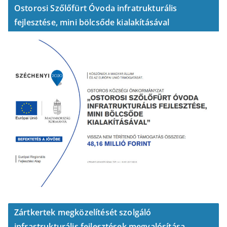
Ostorosi Szőlőfürt Óvoda infratrukturális
fejlesztése, mini bölcsőde kialakításával
Zártkertek megközelítését szolgáló
infrastrukturális fejlesztések megvalósítása