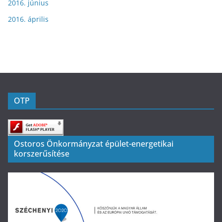
2016. június
2016. április
OTP
Ostoros Önkormányzat épület-energetikai
korszerűsítése