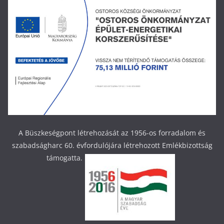
A Büszkeségpont létrehozását az 1956-os forradalom és
szabadságharc 60. évfordulójára létrehozott Emlékbizottság
támogatta.