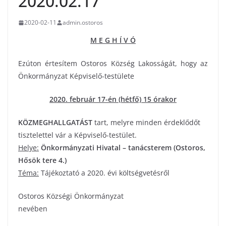
2020.02.17
2020-02-11
admin.ostoros
M E G H Í V Ó
Ezúton értesítem Ostoros Község Lakosságát, hogy az
Önkormányzat Képviselő-testülete
2020. február 17-én (hétfő) 15 órakor
KÖZMEGHALLGATÁST
tart, melyre minden érdeklődőt
tisztelettel vár a Képviselő-testület.
Helye:
Önkormányzati Hivatal – tanácsterem (Ostoros,
Hősök tere 4.)
Téma:
Tájékoztató a 2020. évi költségvetésről
Ostoros Községi Önkormányzat
nevében