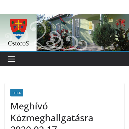
Skip
to
content
HÍREK
Meghívó
Közmeghallgatásra