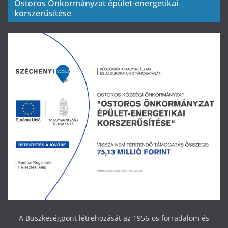
Ostoros Önkormányzat épület-energetikai
korszerűsítése
A Büszkeségpont létrehozását az 1956-os forradalom és