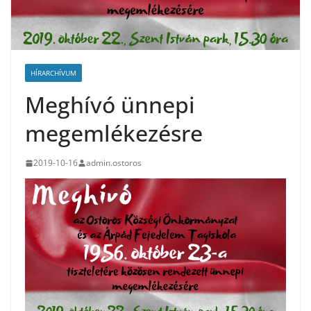
HÍRARCHÍVUM
Meghívó ünnepi
megemlékezésre
2019-10-16
admin.ostoros