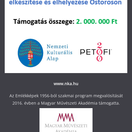
www.nka.hu
Az Emlékképek 1956-ból szakmai program megvalósítását
2016. évben a Magyar Művészeti Akadémia támogatta.