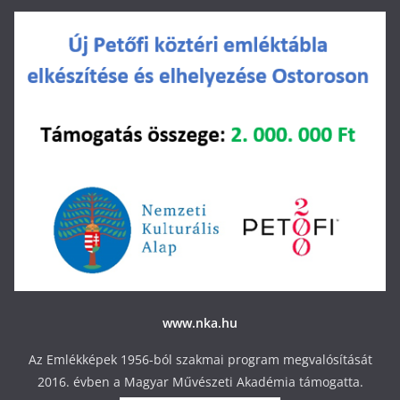
www.nka.hu
Az Emlékképek 1956-ból szakmai program megvalósítását
2016. évben a Magyar Művészeti Akadémia támogatta.