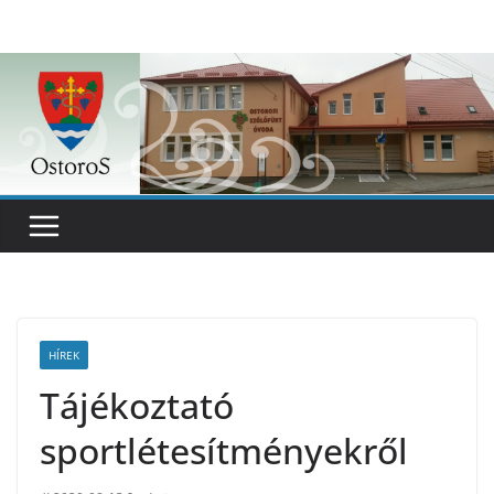
Skip
to
content
HÍREK
Tájékoztató
sportlétesítményekről