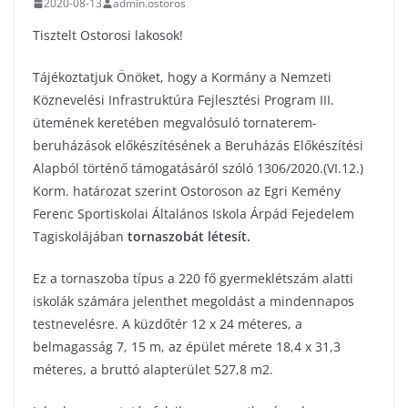
2020-08-13
admin.ostoros
Tisztelt Ostorosi lakosok!
Tájékoztatjuk Önöket, hogy a Kormány a Nemzeti
Köznevelési Infrastruktúra Fejlesztési Program III.
ütemének keretében megvalósuló tornaterem-
beruházások előkészítésének a Beruházás Előkészítési
Alapból történő támogatásáról szóló 1306/2020.(VI.12.)
Korm. határozat szerint Ostoroson az Egri Kemény
Ferenc Sportiskolai Általános Iskola Árpád Fejedelem
Tagiskolájában
tornaszobát létesít.
Ez a tornaszoba típus a 220 fő gyermeklétszám alatti
iskolák számára jelenthet megoldást a mindennapos
testnevelésre. A küzdőtér 12 x 24 méteres, a
belmagasság 7, 15 m, az épület mérete 18,4 x 31,3
méteres, a bruttó alapterület 527,8 m2.