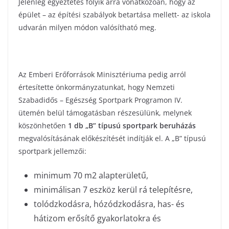
Jelenleg egyeztetés folyik arra vonatkozóan, hogy az
épület – az építési szabályok betartása mellett- az iskola
udvarán milyen módon valósítható meg.
Az Emberi Erőforrások Minisztériuma pedig arról
értesítette önkormányzatunkat, hogy Nemzeti
Szabadidős – Egészség Sportpark Programon IV.
ütemén belül támogatásban részesülünk, melynek
köszönhetően
1 db „B” típusú sportpark beruházás
megvalósításának előkészítését indítják el. A „B” típusú
sportpark jellemzői:
minimum 70 m2 alapterületű,
minimálisan 7 eszköz kerül rá telepítésre,
tolódzkodásra, hózódzkodásra, has- és
hátizom erősítő gyakorlatokra és