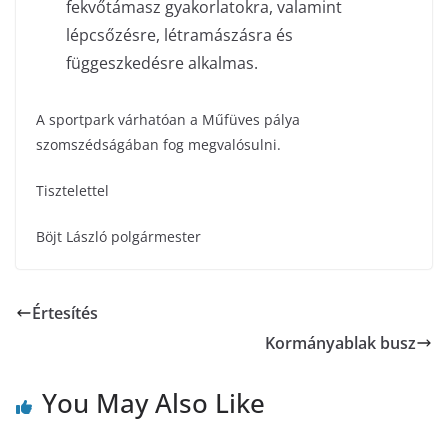
fekvőtámasz gyakorlatokra, valamint
lépcsőzésre, létramászásra és
függeszkedésre alkalmas.
A sportpark várhatóan a Műfüves pálya
szomszédságában fog megvalósulni.
Tisztelettel
Böjt László polgármester
Értesítés
Kormányablak busz
You May Also Like