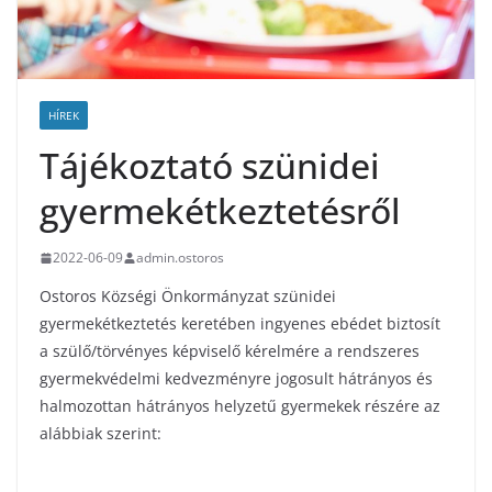
HÍREK
Tájékoztató szünidei
gyermekétkeztetésről
2022-06-09
admin.ostoros
Ostoros Községi Önkormányzat szünidei
gyermekétkeztetés keretében ingyenes ebédet biztosít
a szülő/törvényes képviselő kérelmére a rendszeres
gyermekvédelmi kedvezményre jogosult hátrányos és
halmozottan hátrányos helyzetű gyermekek részére az
alábbiak szerint: