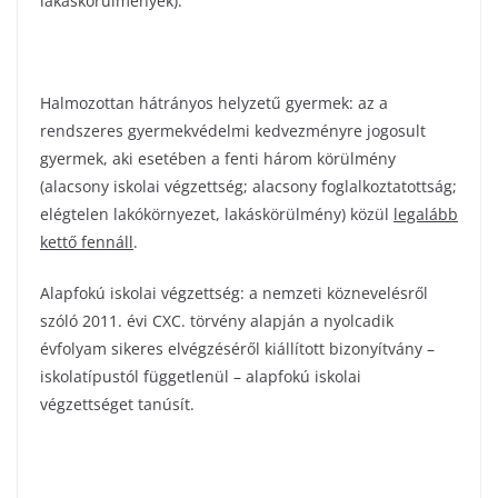
lakáskörülmények).
Halmozottan hátrányos helyzetű gyermek: az a
rendszeres gyermekvédelmi kedvezményre jogosult
gyermek, aki esetében a fenti három körülmény
(alacsony iskolai végzettség; alacsony foglalkoztatottság;
elégtelen lakókörnyezet, lakáskörülmény) közül
legalább
kettő fennáll
.
Alapfokú iskolai végzettség: a nemzeti köznevelésről
szóló 2011. évi CXC. törvény alapján a nyolcadik
évfolyam sikeres elvégzéséről kiállított bizonyítvány –
iskolatípustól függetlenül – alapfokú iskolai
végzettséget tanúsít.