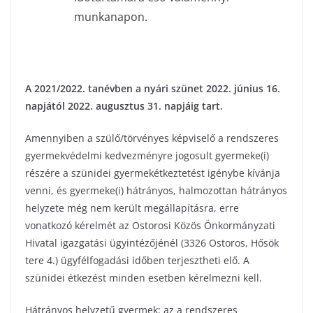
munkanapon.
A 2021/2022. tanévben a nyári szünet 2022. június 16.
napjától 2022. augusztus 31. napjáig tart.
Amennyiben a szülő/törvényes képviselő a rendszeres
gyermekvédelmi kedvezményre jogosult gyermeke(i)
részére a szünidei gyermekétkeztetést igénybe kívánja
venni, és gyermeke(i) hátrányos, halmozottan hátrányos
helyzete még nem került megállapításra, erre
vonatkozó kérelmét az Ostorosi Közös Önkormányzati
Hivatal igazgatási ügyintézőjénél (3326 Ostoros, Hősök
tere 4.) ügyfélfogadási időben terjesztheti elő. A
szünidei étkezést minden esetben kérelmezni kell.
Hátrányos helyzetű gyermek: az a rendszeres