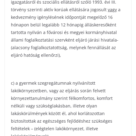
igazgatásról és szociális ellátásról szóló 1993. évi III.
törvény szerinti aktív korúak ellátására jogosult
vagy
a
kedvezmény igénylésének időpontját megelőző 16
hónapon belül legalább 12 hónapig álláskeresőként
tartotta nyilván a fővárosi és megyei kormányhivatal
állami foglalkoztatási szervként eljáró járási hivatala-
(alacsony foglalkoztatottság, melynek fennállását az
eljáró hatóság ellenőrzi),
c) a gyermek szegregátumnak nyilvánított
lakókörnyezetben, vagy az eljárás során felvett
környezettanulmány szerint félkomfortos, komfort
nélküli vagy szükséglakásban, illetve olyan
lakáskörülmények között él, ahol korlátozottan
biztosítottak az egészséges fejlődéshez szükséges
feltételek – (elégtelen lakókörnyezet, illetve