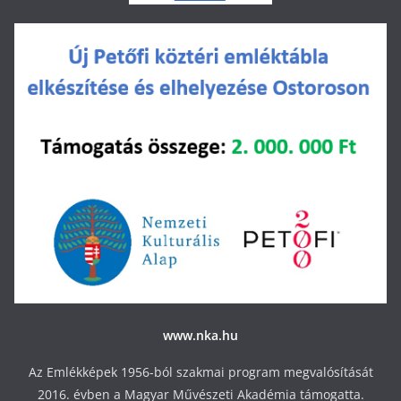
www.nka.hu
Az Emlékképek 1956-ból szakmai program megvalósítását
2016. évben a Magyar Művészeti Akadémia támogatta.